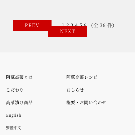
PREV
1
2
3
4
5
6
（全 36 件）
NEXT
阿蘇高菜とは
阿蘇高菜レシピ
こだわり
おしらせ
高菜漬け商品
概要・お問い合わせ
English
繁體中文