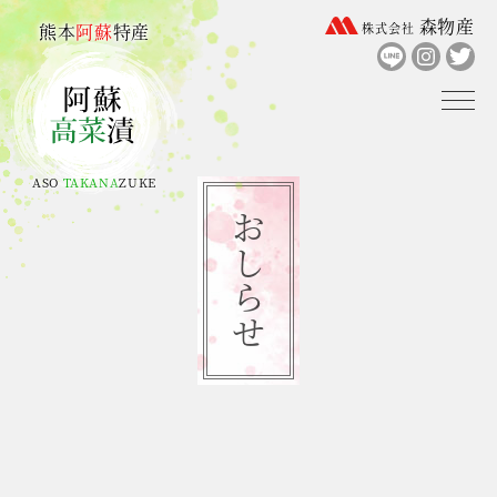
森物産
熊本
阿蘇
特産
株式会社
ASO
TAKANA
ZUKE
おしらせ